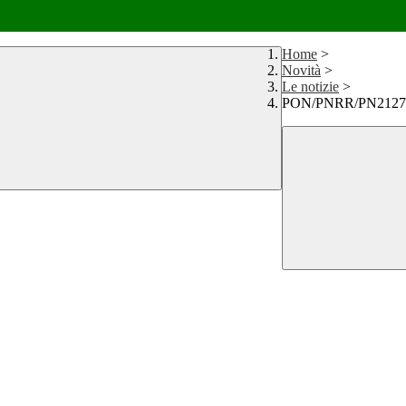
Home
>
Novità
>
Le notizie
>
PON/PNRR/PN2127