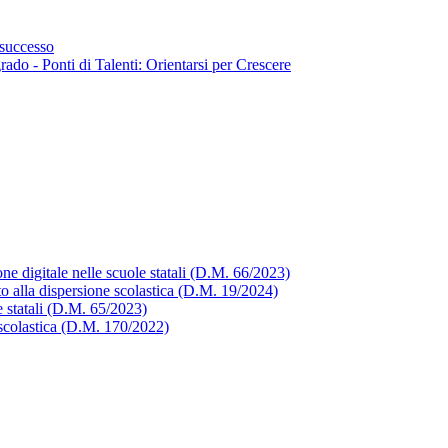
successo
ado - Ponti di Talenti: Orientarsi per Crescere
one digitale nelle scuole statali (D.M. 66/2023)
to alla dispersione scolastica (D.M. 19/2024)
 statali (D.M. 65/2023)
 scolastica (D.M. 170/2022)