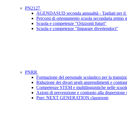
PN2127
AGENDASUD seconda annualità - Tagliati per il 
Percorsi di orientamento scuola secondaria primo gr
Scuola e competenze "Orizzonti futuri"
Scuola e competenze "Imparare divertendoci"
PNRR
Formazione del personale scolastico per la transizi
Riduzione dei divari negli apprendimenti e contras
Competenze STEM e multilinguistiche nelle scuole
Azioni di prevenzione e contrasto alla dispersione
Pnrr: NEXT GENERATION classroom