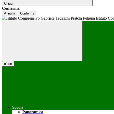
Chiudi
Conferma
Annulla
Conferma
Istituto C
close
Scuola
Panoramica