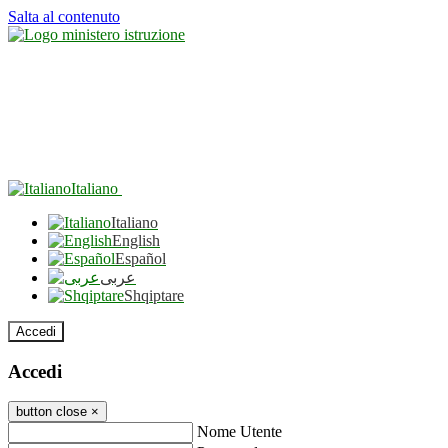
Salta al contenuto
Italiano
Italiano
English
Español
عربى
Shqiptare
Accedi
Accedi
button close
×
Nome Utente