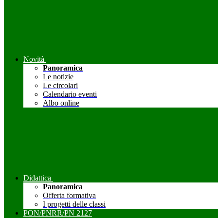
Novità
Panoramica
Le notizie
Le circolari
Calendario eventi
Albo online
Didattica
Panoramica
Offerta formativa
I progetti delle classi
PON/PNRR/PN 2127