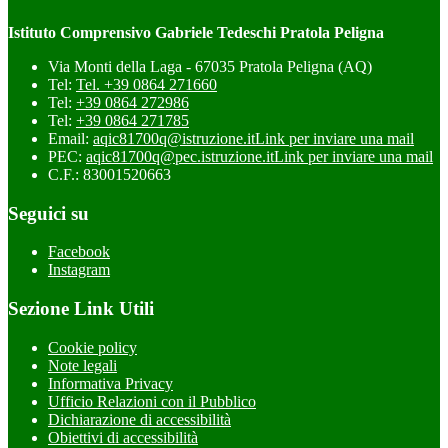
Istituto Comprensivo Gabriele Tedeschi Pratola Peligna
Via Monti della Laga - 67035 Pratola Peligna (AQ)
Tel:
Tel. +39 0864 271660
Tel:
+39 0864 272986
Tel:
+39 0864 271785
Email:
aqic81700q@istruzione.it
Link per inviare una mail
PEC:
aqic81700q@pec.istruzione.it
Link per inviare una mail
C.F.: 83001520663
Seguici su
Facebook
Instagram
Sezione Link Utili
Cookie policy
Note legali
Informativa Privacy
Ufficio Relazioni con il Pubblico
Dichiarazione di accessibilità
Obiettivi di accessibilità