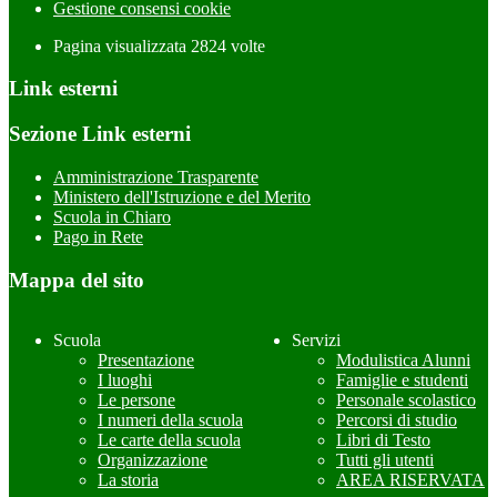
Gestione consensi cookie
Pagina visualizzata
2824
volte
Link esterni
Sezione Link esterni
Amministrazione Trasparente
Ministero dell'Istruzione e del Merito
Scuola in Chiaro
Pago in Rete
Mappa del sito
Scuola
Servizi
Presentazione
Modulistica Alunni
I luoghi
Famiglie e studenti
Le persone
Personale scolastico
I numeri della scuola
Percorsi di studio
Le carte della scuola
Libri di Testo
Organizzazione
Tutti gli utenti
La storia
AREA RISERVATA