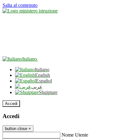
Salta al contenuto
Italiano
Italiano
English
Español
عربى
Shqiptare
Accedi
Accedi
button close
×
Nome Utente