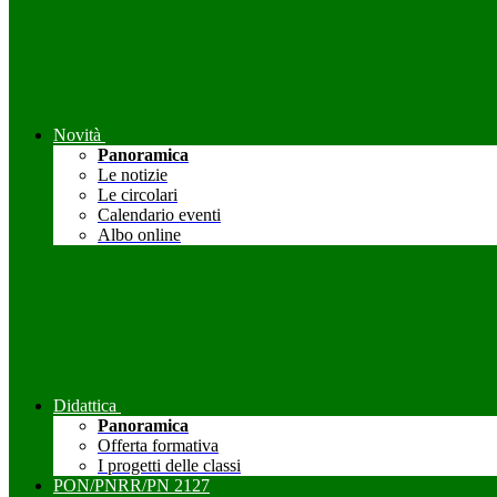
Novità
Panoramica
Le notizie
Le circolari
Calendario eventi
Albo online
Didattica
Panoramica
Offerta formativa
I progetti delle classi
PON/PNRR/PN 2127