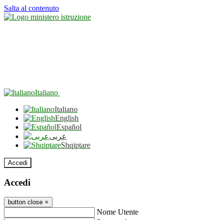
Salta al contenuto
Italiano
Italiano
English
Español
عربى
Shqiptare
Accedi
Accedi
button close
×
Nome Utente