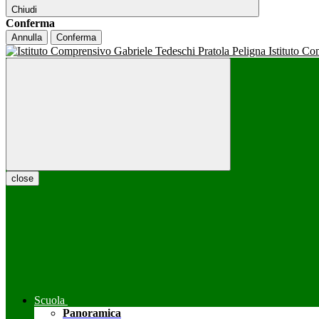
Chiudi
Conferma
Annulla
Conferma
Istituto C
close
Scuola
Panoramica