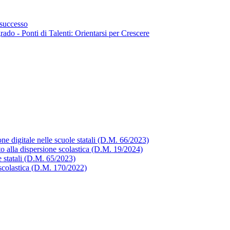
successo
ado - Ponti di Talenti: Orientarsi per Crescere
one digitale nelle scuole statali (D.M. 66/2023)
to alla dispersione scolastica (D.M. 19/2024)
 statali (D.M. 65/2023)
 scolastica (D.M. 170/2022)