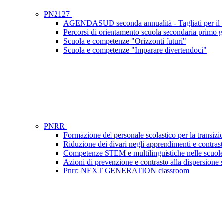
PN2127
AGENDASUD seconda annualità - Tagliati per il 
Percorsi di orientamento scuola secondaria primo gr
Scuola e competenze "Orizzonti futuri"
Scuola e competenze "Imparare divertendoci"
PNRR
Formazione del personale scolastico per la transizi
Riduzione dei divari negli apprendimenti e contras
Competenze STEM e multilinguistiche nelle scuole
Azioni di prevenzione e contrasto alla dispersione
Pnrr: NEXT GENERATION classroom