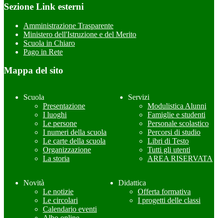
Sezione Link esterni
Amministrazione Trasparente
Ministero dell'Istruzione e del Merito
Scuola in Chiaro
Pago in Rete
Mappa del sito
Scuola
Servizi
Presentazione
Modulistica Alunni
I luoghi
Famiglie e studenti
Le persone
Personale scolastico
I numeri della scuola
Percorsi di studio
Le carte della scuola
Libri di Testo
Organizzazione
Tutti gli utenti
La storia
AREA RISERVATA
Novità
Didattica
Le notizie
Offerta formativa
Le circolari
I progetti delle classi
Calendario eventi
Albo online