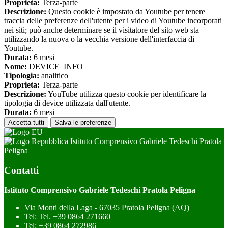
Proprieta:
Terza-parte
Descrizione:
Questo cookie è impostato da Youtube per tenere
traccia delle preferenze dell'utente per i video di Youtube incorporati
nei siti; può anche determinare se il visitatore del sito web sta
utilizzando la nuova o la vecchia versione dell'interfaccia di
Youtube.
Durata:
6 mesi
Nome:
DEVICE_INFO
Tipologia:
analitico
Proprieta:
Terza-parte
Descrizione:
YouTube utilizza questo cookie per identificare la
tipologia di device utilizzata dall'utente.
Durata:
6 mesi
Accetta tutti
Salva le preferenze
Istituto Comprensivo Gabriele Tedeschi Pratola
Peligna
Contatti
Istituto Comprensivo Gabriele Tedeschi Pratola Peligna
Via Monti della Laga - 67035 Pratola Peligna (AQ)
Tel:
Tel. +39 0864 271660
Tel:
+39 0864 272986