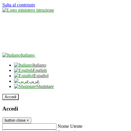
Salta al contenuto
Italiano
Italiano
English
Español
عربى
Shqiptare
Accedi
Accedi
button close
×
Nome Utente