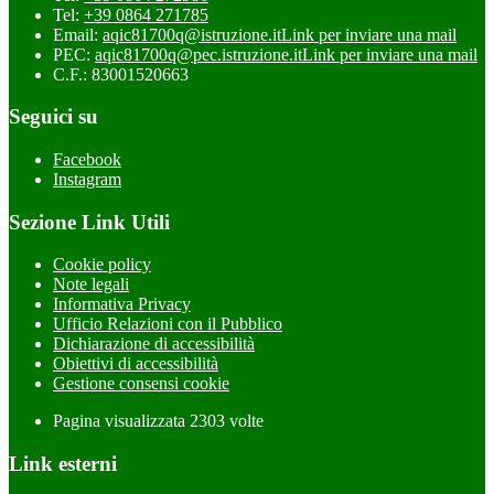
Tel:
+39 0864 271785
Email:
aqic81700q@istruzione.it
Link per inviare una mail
PEC:
aqic81700q@pec.istruzione.it
Link per inviare una mail
C.F.: 83001520663
Seguici su
Facebook
Instagram
Sezione Link Utili
Cookie policy
Note legali
Informativa Privacy
Ufficio Relazioni con il Pubblico
Dichiarazione di accessibilità
Obiettivi di accessibilità
Gestione consensi cookie
Pagina visualizzata
2303
volte
Link esterni