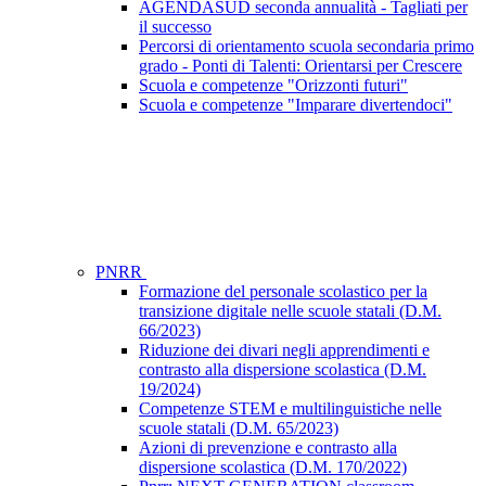
AGENDASUD seconda annualità - Tagliati per
il successo
Percorsi di orientamento scuola secondaria primo
grado - Ponti di Talenti: Orientarsi per Crescere
Scuola e competenze "Orizzonti futuri"
Scuola e competenze "Imparare divertendoci"
PNRR
Formazione del personale scolastico per la
transizione digitale nelle scuole statali (D.M.
66/2023)
Riduzione dei divari negli apprendimenti e
contrasto alla dispersione scolastica (D.M.
19/2024)
Competenze STEM e multilinguistiche nelle
scuole statali (D.M. 65/2023)
Azioni di prevenzione e contrasto alla
dispersione scolastica (D.M. 170/2022)