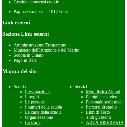
Gestione consensi cookie
Pagina visualizzata
1917
volte
Link esterni
Sezione Link esterni
Amministrazione Trasparente
Ministero dell'Istruzione e del Merito
Scuola in Chiaro
Pago in Rete
Mappa del sito
Scuola
Servizi
Presentazione
Modulistica Alunni
I luoghi
Famiglie e studenti
Le persone
Personale scolastico
I numeri della scuola
Percorsi di studio
Le carte della scuola
Libri di Testo
Organizzazione
Tutti gli utenti
La storia
AREA RISERVATA