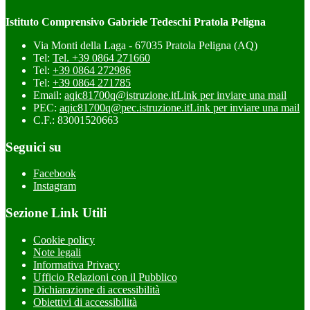
Istituto Comprensivo Gabriele Tedeschi Pratola Peligna
Via Monti della Laga - 67035 Pratola Peligna (AQ)
Tel:
Tel. +39 0864 271660
Tel:
+39 0864 272986
Tel:
+39 0864 271785
Email:
aqic81700q@istruzione.it
Link per inviare una mail
PEC:
aqic81700q@pec.istruzione.it
Link per inviare una mail
C.F.: 83001520663
Seguici su
Facebook
Instagram
Sezione Link Utili
Cookie policy
Note legali
Informativa Privacy
Ufficio Relazioni con il Pubblico
Dichiarazione di accessibilità
Obiettivi di accessibilità