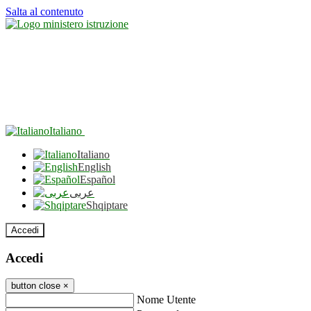
Salta al contenuto
Italiano
Italiano
English
Español
عربى
Shqiptare
Accedi
Accedi
button close
×
Nome Utente