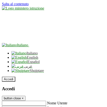
Salta al contenuto
Italiano
Italiano
English
Español
عربى
Shqiptare
Accedi
Accedi
button close
×
Nome Utente