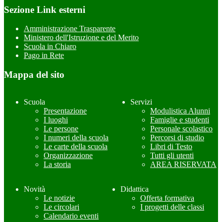
Sezione Link esterni
Amministrazione Trasparente
Ministero dell'Istruzione e del Merito
Scuola in Chiaro
Pago in Rete
Mappa del sito
Scuola
Servizi
Presentazione
Modulistica Alunni
I luoghi
Famiglie e studenti
Le persone
Personale scolastico
I numeri della scuola
Percorsi di studio
Le carte della scuola
Libri di Testo
Organizzazione
Tutti gli utenti
La storia
AREA RISERVATA
Novità
Didattica
Le notizie
Offerta formativa
Le circolari
I progetti delle classi
Calendario eventi