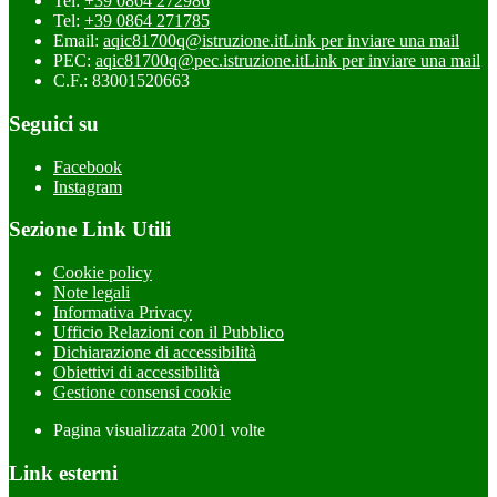
Tel:
+39 0864 272986
Tel:
+39 0864 271785
Email:
aqic81700q@istruzione.it
Link per inviare una mail
PEC:
aqic81700q@pec.istruzione.it
Link per inviare una mail
C.F.: 83001520663
Seguici su
Facebook
Instagram
Sezione Link Utili
Cookie policy
Note legali
Informativa Privacy
Ufficio Relazioni con il Pubblico
Dichiarazione di accessibilità
Obiettivi di accessibilità
Gestione consensi cookie
Pagina visualizzata
2001
volte
Link esterni