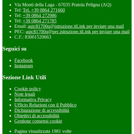
Via Monti della Laga - 67035 Pratola Peligna (AQ)
Tel:
Tel. +39 0864 271660
Tel:
+39 0864 272986
Tel:
+39 0864 271785
Email:
aqic81700q@istruzione.it
Link per inviare una mail
PEC:
aqic81700q@pec.istruzione.it
Link per inviare una mail
C.F.: 83001520663
Seguici su
Facebook
Instagram
Sezione Link Utili
Cookie policy
Note legali
Informativa Privacy
Ufficio Relazioni con il Pubblico
Dichiarazione di accessibilità
Obiettivi di accessibilità
Gestione consensi cookie
Pagina visualizzata
1981
volte