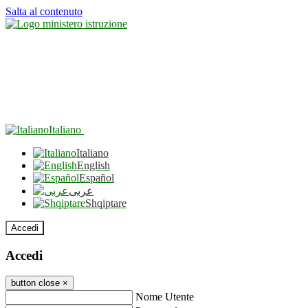
Salta al contenuto
Italiano
Italiano
English
Español
عربى
Shqiptare
Accedi
Accedi
button close
×
Nome Utente