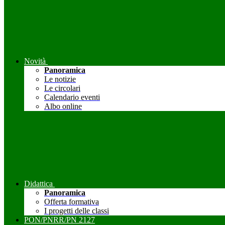
Novità
Panoramica
Le notizie
Le circolari
Calendario eventi
Albo online
Didattica
Panoramica
Offerta formativa
I progetti delle classi
PON/PNRR/PN 2127