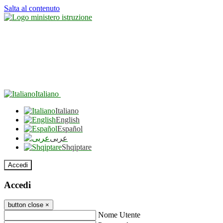
Salta al contenuto
Italiano
Italiano
English
Español
عربى
Shqiptare
Accedi
Accedi
button close
×
Nome Utente