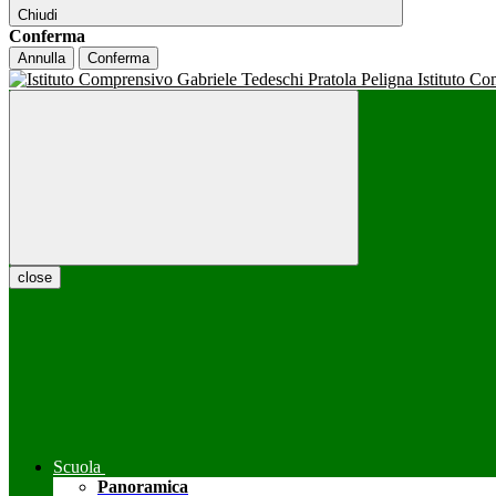
Chiudi
Conferma
Annulla
Conferma
Istituto C
close
Scuola
Panoramica