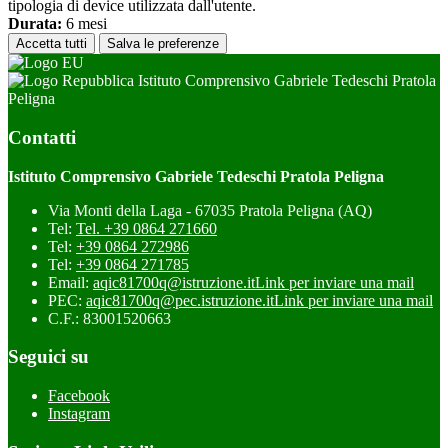
tipologia di device utilizzata dall'utente.
Durata:
6 mesi
Accetta tutti
Salva le preferenze
Istituto Comprensivo Gabriele Tedeschi Pratola
Peligna
Contatti
Istituto Comprensivo Gabriele Tedeschi Pratola Peligna
Via Monti della Laga - 67035 Pratola Peligna (AQ)
Tel:
Tel. +39 0864 271660
Tel:
+39 0864 272986
Tel:
+39 0864 271785
Email:
aqic81700q@istruzione.it
Link per inviare una mail
PEC:
aqic81700q@pec.istruzione.it
Link per inviare una mail
C.F.: 83001520663
Seguici su
Facebook
Instagram