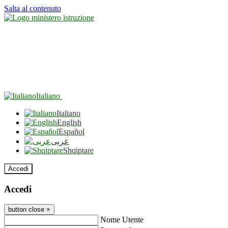
Salta al contenuto
Italiano
Italiano
English
Español
عربى
Shqiptare
Accedi
Accedi
button close
×
Nome Utente