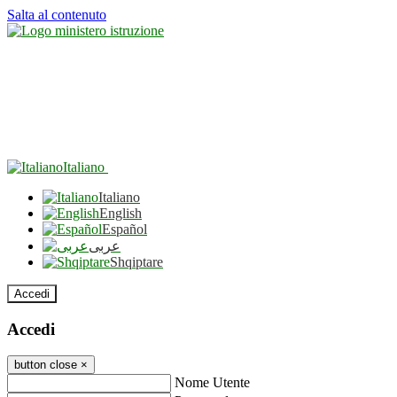
Salta al contenuto
Italiano
Italiano
English
Español
عربى
Shqiptare
Accedi
Accedi
button close
×
Nome Utente