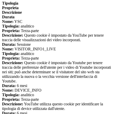
Tipologia
Proprieta
Descrizione
Durata
Nome:
YSC
Tipologia:
analitico
Proprieta:
Terza-parte
Descrizione:
Questo cookie è impostato da YouTube per tenere
traccia delle visualizzazioni dei video incorporati.
Durata:
Sessione
Nome:
VISITOR_INFO1_LIVE
Tipologia:
analitico
Proprieta:
Terza-parte
Descrizione:
Questo cookie è impostato da Youtube per tenere
traccia delle preferenze dell'utente per i video di Youtube incorporati
nei siti; può anche determinare se il visitatore del sito web sta
utilizzando la nuova o la vecchia versione dell'interfaccia di
Youtube.
Durata:
6 mesi
Nome:
DEVICE_INFO
Tipologia:
analitico
Proprieta:
Terza-parte
Descrizione:
YouTube utilizza questo cookie per identificare la
tipologia di device utilizzata dall'utente.
Durata:
6 mesi