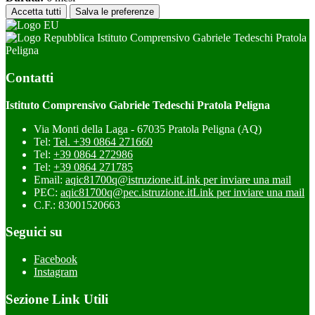
Accetta tutti
Salva le preferenze
Istituto Comprensivo Gabriele Tedeschi Pratola
Peligna
Contatti
Istituto Comprensivo Gabriele Tedeschi Pratola Peligna
Via Monti della Laga - 67035 Pratola Peligna (AQ)
Tel:
Tel. +39 0864 271660
Tel:
+39 0864 272986
Tel:
+39 0864 271785
Email:
aqic81700q@istruzione.it
Link per inviare una mail
PEC:
aqic81700q@pec.istruzione.it
Link per inviare una mail
C.F.: 83001520663
Seguici su
Facebook
Instagram
Sezione Link Utili