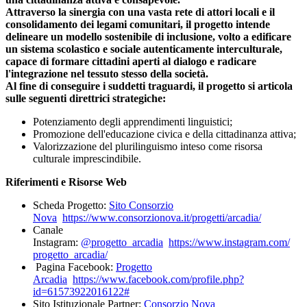
Attraverso la sinergia con una vasta rete di attori locali e il
consolidamento dei legami comunitari, il progetto intende
delineare un modello sostenibile di inclusione, volto a edificare
un sistema scolastico e sociale autenticamente interculturale,
capace di formare cittadini aperti al dialogo e radicare
l'integrazione nel tessuto stesso della società.
Al fine di conseguire i suddetti traguardi, il progetto si articola
sulle seguenti direttrici strategiche:
Potenziamento degli apprendimenti linguistici;
Promozione dell'educazione civica e della cittadinanza attiva;
Valorizzazione del plurilinguismo inteso come risorsa
culturale imprescindibile.
Riferimenti e Risorse Web
Scheda Progetto:
Sito Consorzio
Nova
https://www.consorzionova.it/
progetti/arcadia/
Canale
Instagram:
@progetto_arcadia
https://www.instagram.com/
progetto_arcadia/
Pagina Facebook:
Progetto
Arcadia
https://www.facebook.com/
profile.php?
id=61573922016122#
Sito Istituzionale Partner:
Consorzio Nova