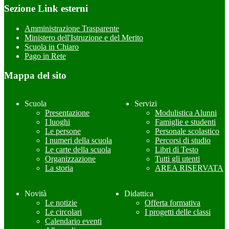
Sezione Link esterni
Amministrazione Trasparente
Ministero dell'Istruzione e del Merito
Scuola in Chiaro
Pago in Rete
Mappa del sito
Scuola
Servizi
Presentazione
Modulistica Alunni
I luoghi
Famiglie e studenti
Le persone
Personale scolastico
I numeri della scuola
Percorsi di studio
Le carte della scuola
Libri di Testo
Organizzazione
Tutti gli utenti
La storia
AREA RISERVATA
Novità
Didattica
Le notizie
Offerta formativa
Le circolari
I progetti delle classi
Calendario eventi