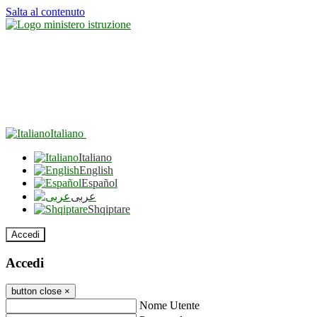
Salta al contenuto
Italiano
Italiano
English
Español
عربى
Shqiptare
Accedi
Accedi
button close
×
Nome Utente