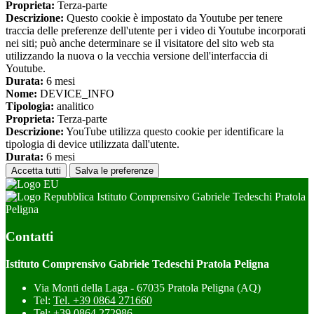
Proprieta:
Terza-parte
Descrizione:
Questo cookie è impostato da Youtube per tenere
traccia delle preferenze dell'utente per i video di Youtube incorporati
nei siti; può anche determinare se il visitatore del sito web sta
utilizzando la nuova o la vecchia versione dell'interfaccia di
Youtube.
Durata:
6 mesi
Nome:
DEVICE_INFO
Tipologia:
analitico
Proprieta:
Terza-parte
Descrizione:
YouTube utilizza questo cookie per identificare la
tipologia di device utilizzata dall'utente.
Durata:
6 mesi
Accetta tutti
Salva le preferenze
Istituto Comprensivo Gabriele Tedeschi Pratola
Peligna
Contatti
Istituto Comprensivo Gabriele Tedeschi Pratola Peligna
Via Monti della Laga - 67035 Pratola Peligna (AQ)
Tel:
Tel. +39 0864 271660
Tel:
+39 0864 272986