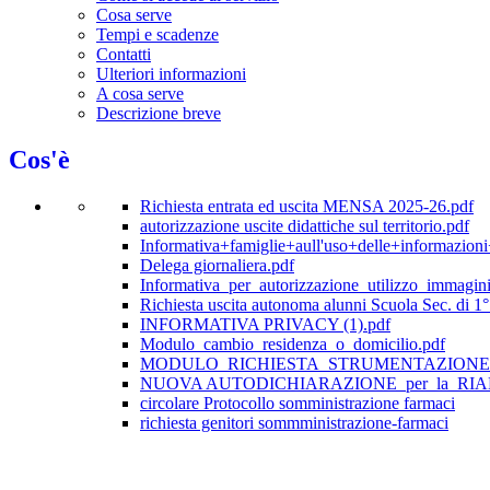
Cosa serve
Tempi e scadenze
Contatti
Ulteriori informazioni
A cosa serve
Descrizione breve
Cos'è
Richiesta entrata ed uscita MENSA 2025-26.pdf
autorizzazione uscite didattiche sul territorio.pdf
Informativa+famiglie+aull'uso+delle+informazioni
Delega giornaliera.pdf
Informativa_per_autorizzazione_utilizzo_immagin
Richiesta uscita autonoma alunni Scuola Sec. di 1°
INFORMATIVA PRIVACY (1).pdf
Modulo_cambio_residenza_o_domicilio.pdf
MODULO_RICHIESTA_STRUMENTAZIONE_
NUOVA AUTODICHIARAZIONE_per_la_RIA
circolare Protocollo somministrazione farmaci
richiesta genitori sommministrazione-farmaci