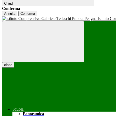
Chiudi
Conferma
Annulla
Conferma
Istituto C
close
Scuola
Panoramica