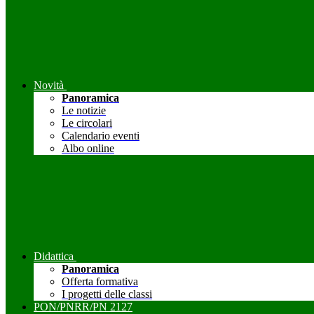
Novità
Panoramica
Le notizie
Le circolari
Calendario eventi
Albo online
Didattica
Panoramica
Offerta formativa
I progetti delle classi
PON/PNRR/PN 2127