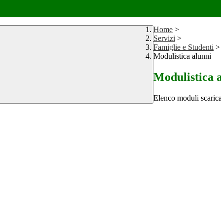
Home
>
Servizi
>
Famiglie e Studenti
>
Modulistica alunni
Modulistica 
Elenco moduli scarica