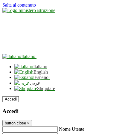
Salta al contenuto
Italiano
Italiano
English
Español
عربى
Shqiptare
Accedi
Accedi
button close
×
Nome Utente